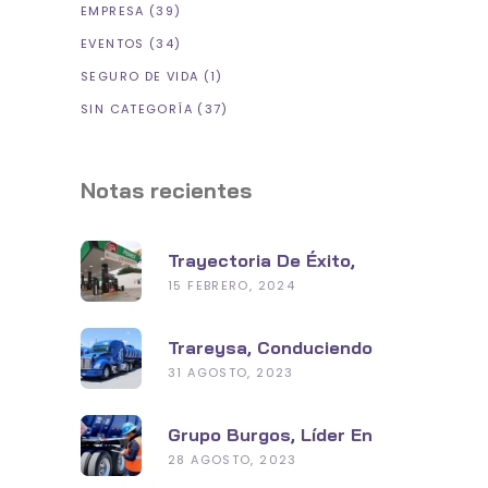
EMPRESA
(39)
EVENTOS
(34)
SEGURO DE VIDA
(1)
SIN CATEGORÍA
(37)
Notas recientes
Trayectoria De Éxito,
Grupo Burgos En La
15 FEBRERO, 2024
Industria De
Hidrocarburos
Trareysa, Conduciendo
Hacia Un Futuro
31 AGOSTO, 2023
Sustentable
Grupo Burgos, Líder En
Seguridad Y Tecnología
28 AGOSTO, 2023
Con Su Planta De