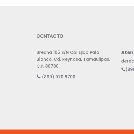
CONTACTO
Aten
Brecha 105 S/N Col Ejido Palo
Blanco, Cd. Reynosa, Tamaulipas,
dere
C.P. 88780
(899
(899) 970 8700