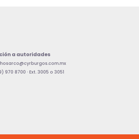
ción a autoridades
chosarco@cyrburgos.com.mx
) 970 8700 · Ext. 3005 o 3051