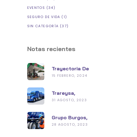
EVENTOS
(34)
SEGURO DE VIDA
(1)
SIN CATEGORÍA
(37)
Notas recientes
Trayectoria De
Éxito, Grupo
15 FEBRERO, 2024
Burgos En La
Industria De
Trareysa,
Hidrocarburos
Conduciendo Hacia
31 AGOSTO, 2023
Un Futuro
Sustentable
Grupo Burgos,
Líder En Seguridad
28 AGOSTO, 2023
Y Tecnología Con