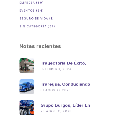
EMPRESA
(39)
EVENTOS
(34)
SEGURO DE VIDA
(1)
SIN CATEGORÍA
(37)
Notas recientes
Trayectoria De Éxito,
Grupo Burgos En La
15 FEBRERO, 2024
Industria De
Hidrocarburos
Trareysa, Conduciendo
Hacia Un Futuro
31 AGOSTO, 2023
Sustentable
Grupo Burgos, Líder En
Seguridad Y Tecnología
28 AGOSTO, 2023
Con Su Planta De