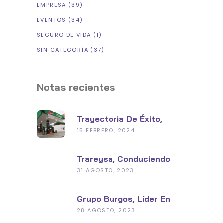
EMPRESA
(39)
EVENTOS
(34)
SEGURO DE VIDA
(1)
SIN CATEGORÍA
(37)
Notas recientes
Trayectoria De Éxito,
Grupo Burgos En La
15 FEBRERO, 2024
Industria De
Hidrocarburos
Trareysa, Conduciendo
Hacia Un Futuro
31 AGOSTO, 2023
Sustentable
Grupo Burgos, Líder En
Seguridad Y Tecnología
28 AGOSTO, 2023
Con Su Planta De