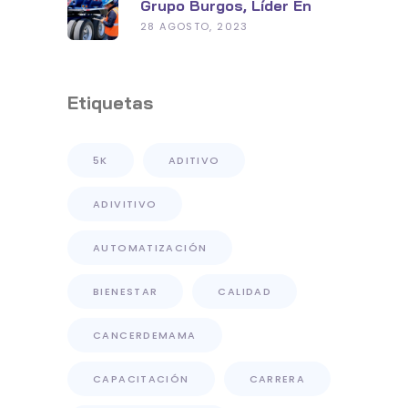
Grupo Burgos, Líder En
Seguridad Y Tecnología
28 AGOSTO, 2023
Con Su Planta De
Distribución De Primer
Nivel
Etiquetas
5K
ADITIVO
ADIVITIVO
AUTOMATIZACIÓN
BIENESTAR
CALIDAD
CANCERDEMAMA
CAPACITACIÓN
CARRERA