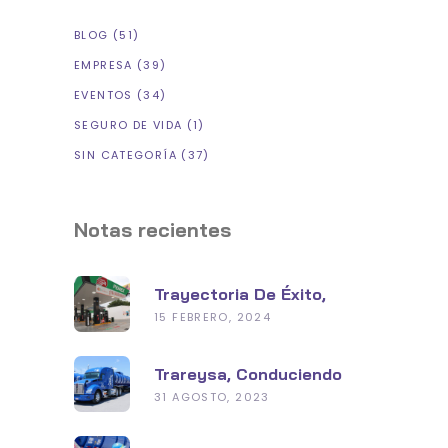
BLOG
(51)
EMPRESA
(39)
EVENTOS
(34)
SEGURO DE VIDA
(1)
SIN CATEGORÍA
(37)
Notas recientes
Trayectoria De Éxito,
Grupo Burgos En La
15 FEBRERO, 2024
Industria De
Hidrocarburos
Trareysa, Conduciendo
Hacia Un Futuro
31 AGOSTO, 2023
Sustentable