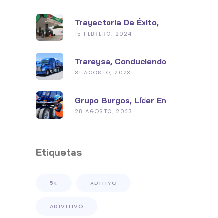
Trayectoria De Éxito,
Grupo Burgos En La
15 FEBRERO, 2024
Industria De
Hidrocarburos
Trareysa, Conduciendo
Hacia Un Futuro
31 AGOSTO, 2023
Sustentable
Grupo Burgos, Líder En
Seguridad Y Tecnología
28 AGOSTO, 2023
Con Su Planta De
Distribución De Primer
Nivel
Etiquetas
5K
ADITIVO
ADIVITIVO