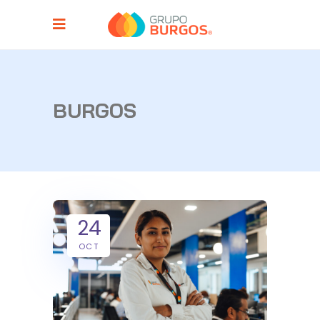
BURGOS
24
OCT